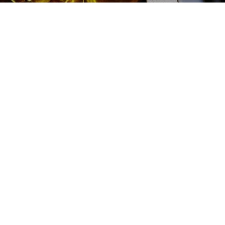
Замена рычага подвески
Datsun (Датсун) цена:
Замена рычага подвески
От 2400
₽
Замена рычага подвески
От 1000
₽
Диагностика подвески
От 1000
₽
Диагностика ходовой части
От 5900
₽
Замена подвески