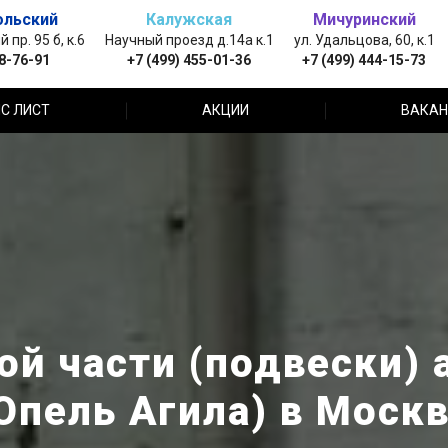
ольский
Калужская
Мичуринский
пр. 95 б, к.6
Научный проезд д.14а к.1
ул. Удальцова, 60, к.1
88-76-91
+7 (499) 455-01-36
+7 (499) 444-15-73
С ЛИСТ
АКЦИИ
ВАКАН
й части (подвески) а
Опель Агила) в Моск