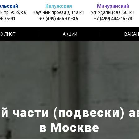
ольский
Калужская
Мичуринский
пр. 95 б, к.6
Научный проезд д.14а к.1
ул. Удальцова, 60, к.1
88-76-91
+7 (499) 455-01-36
+7 (499) 444-15-73
С ЛИСТ
АКЦИИ
ВАКАН
 части (подвески) а
в Москве