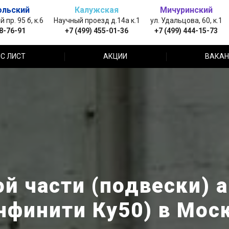
ольский
Калужская
Мичуринский
пр. 95 б, к.6
Научный проезд д.14а к.1
ул. Удальцова, 60, к.1
88-76-91
+7 (499) 455-01-36
+7 (499) 444-15-73
С ЛИСТ
АКЦИИ
ВАКАН
 части (подвески) ав
нфинити Ку50) в Мос