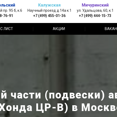
ольский
Калужская
Мичуринский
пр. 95 б, к.6
Научный проезд д.14а к.1
ул. Удальцова, 60, к.1
88-76-91
+7 (499) 455-01-36
+7 (499) 444-15-73
С ЛИСТ
АКЦИИ
ВАКАН
й части (подвески) а
(Хонда ЦР-В) в Москв