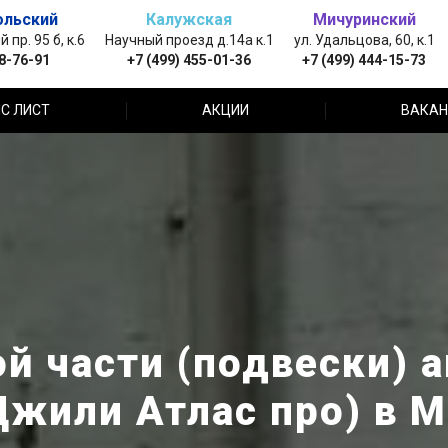
ольский
Калужская
Мичуринский
пр. 95 б, к.6
Научный проезд д.14а к.1
ул. Удальцова, 60, к.1
88-76-91
+7 (499) 455-01-36
+7 (499) 444-15-73
С ЛИСТ
АКЦИИ
ВАКАН
й части (подвески) ав
Джили Атлас про) в 