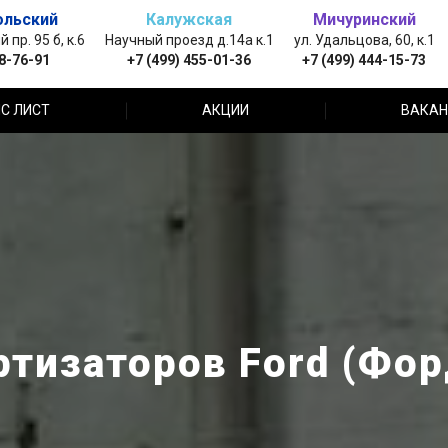
ольский
Калужская
Мичуринский
пр. 95 б, к.6
Научный проезд д.14а к.1
ул. Удальцова, 60, к.1
88-76-91
+7 (499) 455-01-36
+7 (499) 444-15-73
С ЛИСТ
АКЦИИ
ВАКАН
тизаторов Ford (Фор