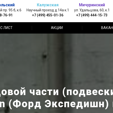
ольский
Калужская
Мичуринский
пр. 95 б, к.6
Научный проезд д.14а к.1
ул. Удальцова, 60, к.1
88-76-91
+7 (499) 455-01-36
+7 (499) 444-15-73
С ЛИСТ
АКЦИИ
ВАКАН
овой части (подвески
on (Форд Экспедишн)