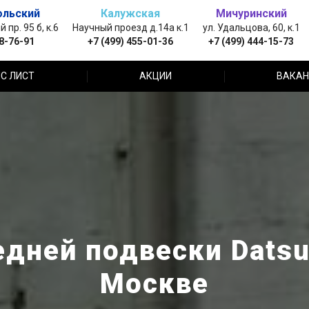
ольский
Калужская
Мичуринский
пр. 95 б, к.6
Научный проезд д.14а к.1
ул. Удальцова, 60, к.1
88-76-91
+7 (499) 455-01-36
+7 (499) 444-15-73
С ЛИСТ
АКЦИИ
ВАКАН
дней подвески Datsu
Москве