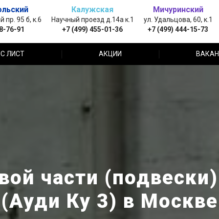
ольский
Калужская
Мичуринский
пр. 95 б, к.6
Научный проезд д.14а к.1
ул. Удальцова, 60, к.1
88-76-91
+7 (499) 455-01-36
+7 (499) 444-15-73
С ЛИСТ
АКЦИИ
ВАКАН
ой части (подвески)
(Ауди Ку 3) в Москве