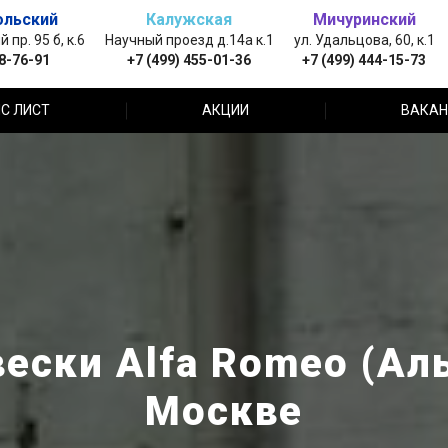
ольский
Калужская
Мичуринский
пр. 95 б, к.6
Научный проезд д.14а к.1
ул. Удальцова, 60, к.1
88-76-91
+7 (499) 455-01-36
+7 (499) 444-15-73
С ЛИСТ
АКЦИИ
ВАКАН
ески Alfa Romeo (Ал
Москве