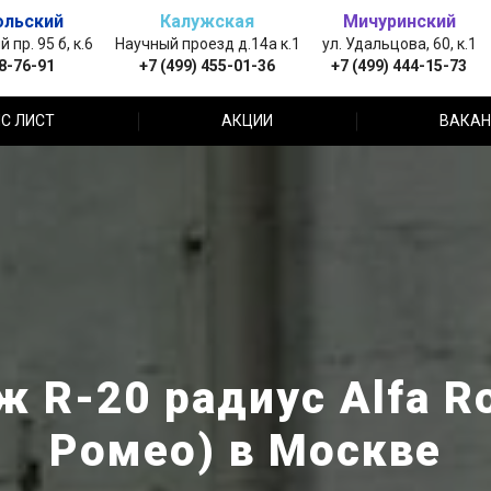
ольский
Калужская
Мичуринский
пр. 95 б, к.6
Научный проезд д.14а к.1
ул. Удальцова, 60, к.1
88-76-91
+7 (499) 455-01-36
+7 (499) 444-15-73
С ЛИСТ
АКЦИИ
ВАКАН
 R-20 радиус Alfa R
Ромео) в Москве